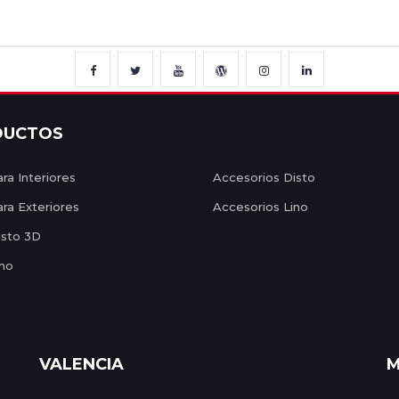
DUCTOS
ra Interiores
Accesorios Disto
ara Exteriores
Accesorios Lino
isto 3D
ino
VALENCIA
M