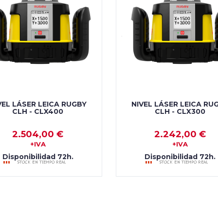
VEL LÁSER LEICA RUGBY
NIVEL LÁSER LEICA RU
CLH - CLX400
CLH - CLX300
2.504,00 €
2.242,00 €
+IVA
+IVA
Disponibilidad 72h.
Disponibilidad 72h.
AÑADIR AL CARRO
AÑADIR AL CARRO