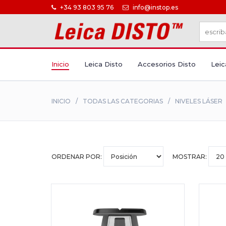
+34 93 803 95 76
info@instop.es
Inicio
Leica Disto
Accesorios Disto
Leic
INICIO
TODAS LAS CATEGORIAS
NIVELES LÁSER
ORDENAR POR:
MOSTRAR: