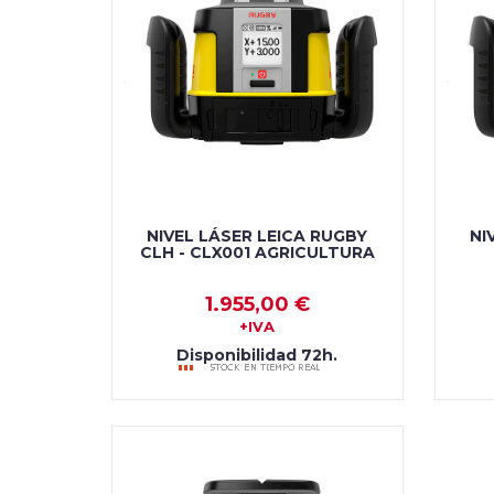
NIVEL LÁSER LEICA RUGBY
NI
CLH - CLX001 AGRICULTURA
1.955,00 €
+IVA
Disponibilidad 72h.
AÑADIR AL CARRO