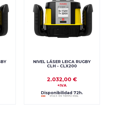
GBY
NIVEL LÁSER LEICA RUGBY
CLH - CLX200
2.032,00 €
+IVA
Disponibilidad 72h.
AÑADIR AL CARRO